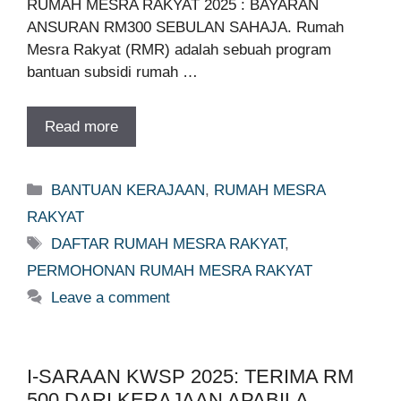
RUMAH MESRA RAKYAT 2025 : BAYARAN
ANSURAN RM300 SEBULAN SAHAJA. Rumah
Mesra Rakyat (RMR) adalah sebuah program
bantuan subsidi rumah …
Read more
Categories
BANTUAN KERAJAAN
,
RUMAH MESRA
RAKYAT
Tags
DAFTAR RUMAH MESRA RAKYAT
,
PERMOHONAN RUMAH MESRA RAKYAT
Leave a comment
I-SARAAN KWSP 2025: TERIMA RM
500 DARI KERAJAAN APABILA