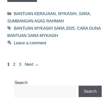
Categories
BANTUAN KERAJAAN
,
MYKASIH
,
SARA
,
SUMBANGAN ASAS RAHMAH
Tags
BANTUAN MYKASIH SARA 2025
,
CARA GUNA
BANTUAN SARA MYKASIH
Leave a comment
Page
Page
Page
1
2
3
Next
→
Search
Search