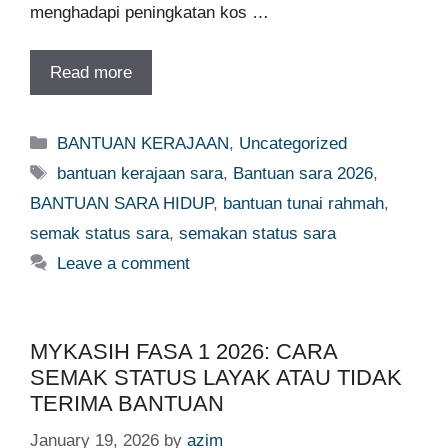
menghadapi peningkatan kos …
Read more
Categories
BANTUAN KERAJAAN
,
Uncategorized
Tags
bantuan kerajaan sara
,
Bantuan sara 2026
,
BANTUAN SARA HIDUP
,
bantuan tunai rahmah
,
semak status sara
,
semakan status sara
Leave a comment
MYKASIH FASA 1 2026: CARA
SEMAK STATUS LAYAK ATAU TIDAK
TERIMA BANTUAN
January 19, 2026
by
azim