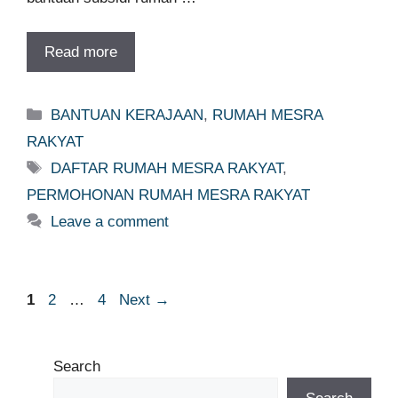
Read more
Categories
BANTUAN KERAJAAN
,
RUMAH MESRA
RAKYAT
Tags
DAFTAR RUMAH MESRA RAKYAT
,
PERMOHONAN RUMAH MESRA RAKYAT
Leave a comment
Page
Page
Page
1
2
…
4
Next
→
Search