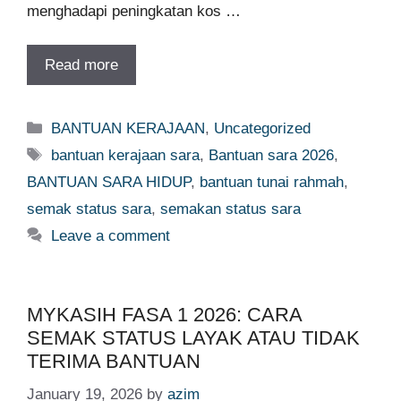
menghadapi peningkatan kos …
Read more
Categories
BANTUAN KERAJAAN
,
Uncategorized
Tags
bantuan kerajaan sara
,
Bantuan sara 2026
,
BANTUAN SARA HIDUP
,
bantuan tunai rahmah
,
semak status sara
,
semakan status sara
Leave a comment
MYKASIH FASA 1 2026: CARA
SEMAK STATUS LAYAK ATAU TIDAK
TERIMA BANTUAN
January 19, 2026
by
azim