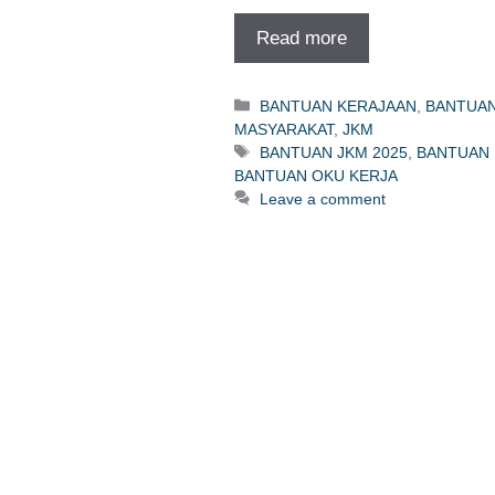
Read more
Categories
BANTUAN KERAJAAN
,
BANTUAN
MASYARAKAT
,
JKM
Tags
BANTUAN JKM 2025
,
BANTUAN 
BANTUAN OKU KERJA
Leave a comment