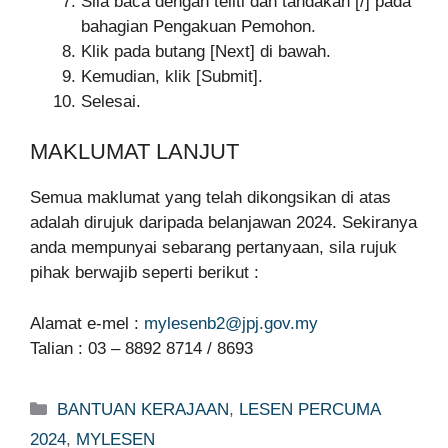
Sila baca dengan teliti dan tandakan [/] pada
bahagian Pengakuan Pemohon.
Klik pada butang [Next] di bawah.
Kemudian, klik [Submit].
Selesai.
MAKLUMAT LANJUT
Semua maklumat yang telah dikongsikan di atas
adalah dirujuk daripada belanjawan 2024. Sekiranya
anda mempunyai sebarang pertanyaan, sila rujuk
pihak berwajib seperti berikut :
Alamat e-mel :
mylesenb2@jpj.gov.my
Talian : 03 – 8892 8714 / 8693
Categories
BANTUAN KERAJAAN
,
LESEN PERCUMA
2024
,
MYLESEN