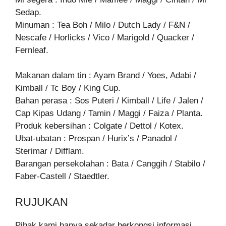
Sedap.
Minuman : Tea Boh / Milo / Dutch Lady / F&N /
Nescafe / Horlicks / Vico / Marigold / Quacker /
Fernleaf.
Makanan dalam tin : Ayam Brand / Yoes, Adabi /
Kimball / Tc Boy / King Cup.
Bahan perasa : Sos Puteri / Kimball / Life / Jalen /
Cap Kipas Udang / Tamin / Maggi / Faiza / Planta.
Produk kebersihan : Colgate / Dettol / Kotex.
Ubat-ubatan : Prospan / Hurix’s / Panadol /
Sterimar / Difflam.
Barangan persekolahan : Bata / Canggih / Stabilo /
Faber-Castell / Staedtler.
RUJUKAN
Pihak kami hanya sekadar berkongsi informasi