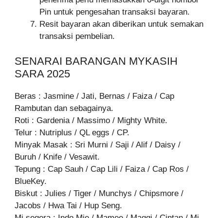
Pin untuk pengesahan transaksi bayaran.
Resit bayaran akan diberikan untuk semakan
transaksi pembelian.
SENARAI BARANGAN MYKASIH
SARA 2025
Beras : Jasmine / Jati, Bernas / Faiza / Cap
Rambutan dan sebagainya.
Roti : Gardenia / Massimo / Mighty White.
Telur : Nutriplus / QL eggs / CP.
Minyak Masak : Sri Murni / Saji / Alif / Daisy /
Buruh / Knife / Vesawit.
Tepung : Cap Sauh / Cap Lili / Faiza / Cap Ros /
BlueKey.
Biskut : Julies / Tiger / Munchys / Chipsmore /
Jacobs / Hwa Tai / Hup Seng.
Mi segera : Indo Mie / Mamee / Maggi / Cintan / Mi