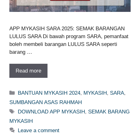
APP MYKASIH SARA 2025: SEMAK BARANGAN
LULUS SARA Di bawah program SARA, pemanfaat
boleh membeli barangan LULUS SARA seperti
barang …
Read more
Categories
BANTUAN MYKASIH 2024
,
MYKASIH
,
SARA
,
SUMBANGAN ASAS RAHMAH
Tags
DOWNLOAD APP MYKASIH
,
SEMAK BARANG
MYKASIH
Leave a comment