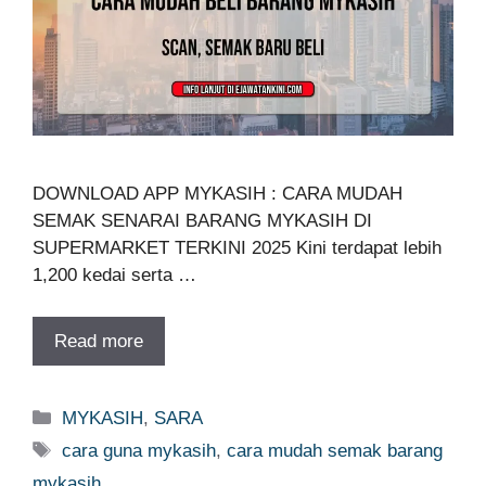
DOWNLOAD APP MYKASIH : CARA MUDAH
SEMAK SENARAI BARANG MYKASIH DI
SUPERMARKET TERKINI 2025 Kini terdapat lebih
1,200 kedai serta …
Read more
Categories
MYKASIH
,
SARA
Tags
cara guna mykasih
,
cara mudah semak barang
mykasih