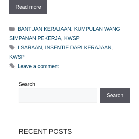
Read more
Categories
BANTUAN KERAJAAN
,
KUMPULAN WANG
SIMPANAN PEKERJA
,
KWSP
Tags
I SARAAN
,
INSENTIF DARI KERAJAAN
,
KWSP
Leave a comment
Search
Search
RECENT POSTS