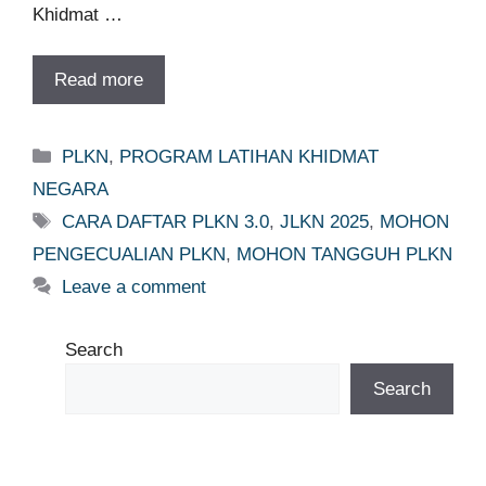
Khidmat …
Read more
Categories
PLKN
,
PROGRAM LATIHAN KHIDMAT
NEGARA
Tags
CARA DAFTAR PLKN 3.0
,
JLKN 2025
,
MOHON
PENGECUALIAN PLKN
,
MOHON TANGGUH PLKN
Leave a comment
Search
Search