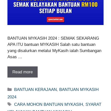
BANTUAN MYKASIH 2024 : SEMAK SEKARANG
APA ITU bantuan MYKASIH Salah satu bantuan
yang disalurkan melalui MyKasih ialah Sumbangan
Asas …
Read more
Categories
BANTUAN KERAJAAN
,
BANTUAN MYKASIH
2024
Tags
CARA MOHON BANTUAN MYKASIH
,
SYARAT