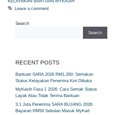
KELAYAKAN BANTUAN MYKASIH
Leave a comment
Search
Search
RECENT POSTS
Bantuan SARA 2026 RM1,200: Semakan
Status Kelayakan Penerima Kini Dibuka
MyKasih Fasa 1 2026: Cara Semak Status
Layak Atau Tidak Terima Bantuan
3.1 Juta Penerima SARA BUJANG 2026:
Bayaran RM50 Sebulan Masuk MyKad