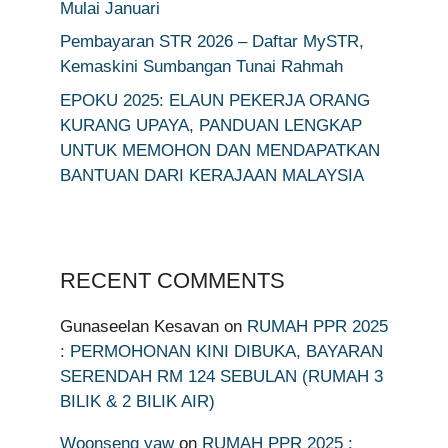
Mulai Januari
Pembayaran STR 2026 – Daftar MySTR,
Kemaskini Sumbangan Tunai Rahmah
EPOKU 2025: ELAUN PEKERJA ORANG
KURANG UPAYA, PANDUAN LENGKAP
UNTUK MEMOHON DAN MENDAPATKAN
BANTUAN DARI KERAJAAN MALAYSIA
RECENT COMMENTS
Gunaseelan Kesavan
on
RUMAH PPR 2025
: PERMOHONAN KINI DIBUKA, BAYARAN
SERENDAH RM 124 SEBULAN (RUMAH 3
BILIK & 2 BILIK AIR)
Woonseng yaw
on
RUMAH PPR 2025 :