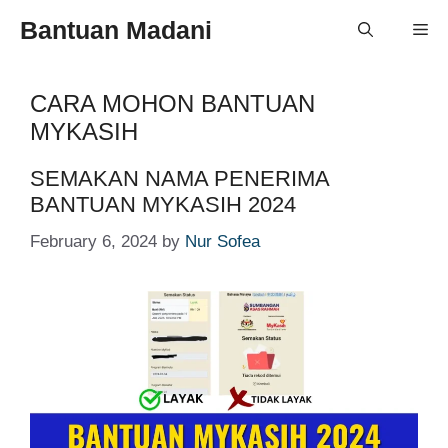
Skip
Bantuan Madani
Me
to
content
CARA MOHON BANTUAN
MYKASIH
SEMAKAN NAMA PENERIMA
BANTUAN MYKASIH 2024
February 6, 2024
by
Nur Sofea